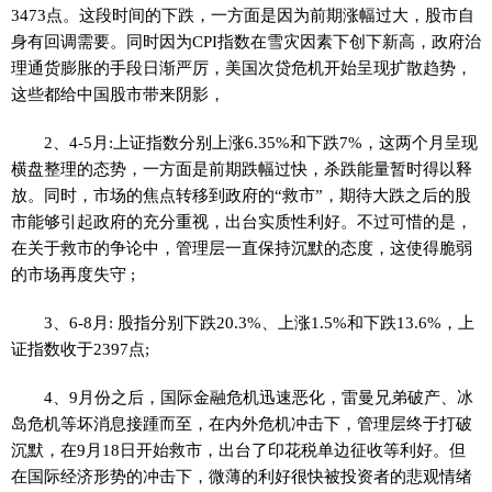
3473点。这段时间的下跌，一方面是因为前期涨幅过大，股市自
身有回调需要。同时因为CPI指数在雪灾因素下创下新高，政府治
理通货膨胀的手段日渐严厉，美国次贷危机开始呈现扩散趋势，
这些都给中国股市带来阴影，
2、4-5月:上证指数分别上涨6.35%和下跌7%，这两个月呈现
横盘整理的态势，一方面是前期跌幅过快，杀跌能量暂时得以释
放。同时，市场的焦点转移到政府的“救市”，期待大跌之后的股
市能够引起政府的充分重视，出台实质性利好。不过可惜的是，
在关于救市的争论中，管理层一直保持沉默的态度，这使得脆弱
的市场再度失守 ;
3、6-8月: 股指分别下跌20.3%、上涨1.5%和下跌13.6%，上
证指数收于2397点;
4、9月份之后，国际金融危机迅速恶化，雷曼兄弟破产、冰
岛危机等坏消息接踵而至，在内外危机冲击下，管理层终于打破
沉默，在9月18日开始救市，出台了印花税单边征收等利好。但
在国际经济形势的冲击下，微薄的利好很快被投资者的悲观情绪