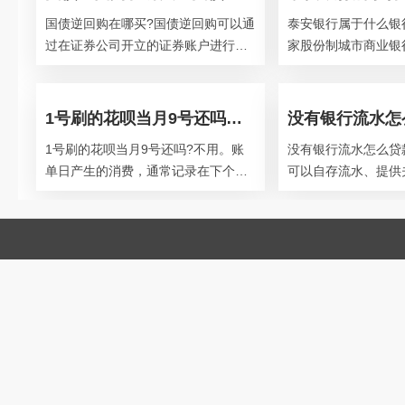
国债逆回购在哪买?国债逆回购可以通
泰安银行属于什么银
过在证券公司开立的证券账户进行购
家股份制城市商业银
买，政府债券逆回购分为上海和深圳
立于1986年，先后
两个市场。上海购买起点为10万元，
合作社、泰安市信用
1号刷的花呗当月9号还吗？花呗分期后提前还款还要利息吗？
1号刷的花呗当月9号还吗?不用。账
没有银行流水怎么贷
单日产生的消费，通常记录在下个月
可以自存流水、提供
的账单中，可以在下个月出账后偿
水、办理抵押贷款、
还。淘宝天猫等实物类消费，在交易
供有效单据。①自存
确认
三