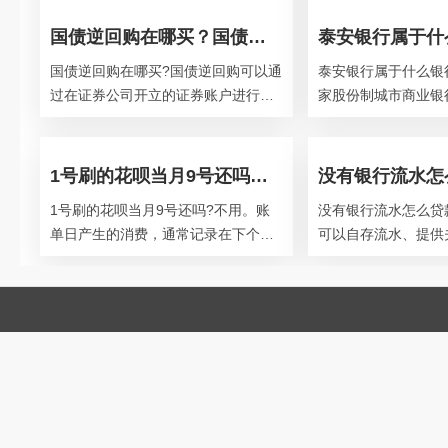
国债逆回购在哪买？国债逆回购是什么意思？
国债逆回购在哪买?国债逆回购可以通
泰安银行属于什么银
过在证券公司开立的证券账户进行购
家股份制城市商业银
买，政府债券逆回购分为上海和深圳
立于1986年，先后
两个市场。上海购买起点为10万元，
合作社、泰安市信用
1号刷的花呗当月9号还吗？花呗分期后提前还款还要利息吗？
1号刷的花呗当月9号还吗?不用。账
没有银行流水怎么贷
单日产生的消费，通常记录在下个月
可以自存流水、提供
的账单中，可以在下个月出账后偿
水、办理抵押贷款、
还。淘宝天猫等实物类消费，在交易
供有效单据。①自存
确认
三