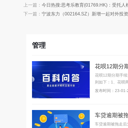
上一篇：
今日热搜:思考乐教育(01769.HK)：受
下一篇：
宁波东力（002164.SZ）新增一起对外
管理
花呗12期分
花呗12期分期手
则如下：1、花呗
发布时间：23-01-
车贷逾期被
车贷逾期被拖走后