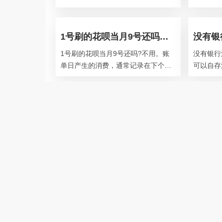
买，政府债券逆回购分为上海和深圳
立于19
两个市场。上海购买起点为10万元，
合作社、
1号刷的花呗当月9号还吗？花呗分期后提前还款还要利息吗？
1号刷的花呗当月9号还吗?不用。账
没有银行
单日产生的消费，通常记录在下个月
可以自存
的账单中，可以在下个月出账后偿
水、办理
还。淘宝天猫等实物类消费，在交易
供有效单
确认
三