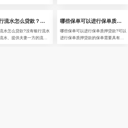
86年，先后经历了泰山市信用
买的资金已确认份额，否则不计算利
泰安市信用合作社中央合作
息。简单来说，已经确认份额的资金
没有银行流水怎么贷款？银行贷款查征信吗？
哪些保单可以进行保单质押贷款？保单如何做抵押贷款？
流水怎么贷款?没有银行流水
哪些保单可以进行保单质押贷款?可以
流水、提供夫妻一方的流
进行保单质押贷款的保单需要具有储
抵押贷款、办理现金贷、提
蓄性质和现金价值，其中现金价值是
据。①自存流水：至少连续
保单质押贷款的首要前提。像两全保