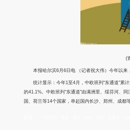
(
本报哈尔滨6月6日电 （记者祝大伟）今年以来，
统计显示：今年1至4月，中欧班列“东通道”累
的41.1%。中欧班列“东通道”由满洲里、绥芬河、
国、荷兰等14个国家，串起国内长沙、郑州、成都等
标签：
中欧班列
通道
通行
3000
通达
东通道
今